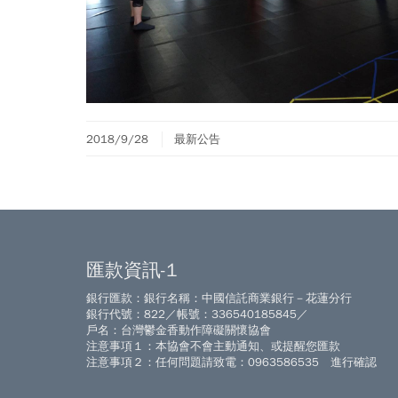
2018/9/28
最新公告
匯款資訊-1
銀行匯款：銀行名稱：中國信託商業銀行－花蓮分行
銀行代號：822／帳號：336540185845／
戶名：台灣鬱金香動作障礙關懷協會
注意事項１：本協會不會主動通知、或提醒您匯款
注意事項２：任何問題請致電：0963586535 進行確認