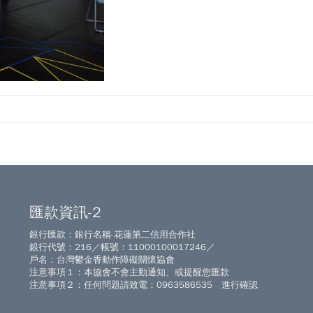
匯款資訊-2
銀行匯款：銀行名稱-花蓮第二信用合作社
銀行代號：216／帳號：11000100017246／
戶名：台灣鬱金香動作障礙關懷協會
注意事項１：本協會不會主動通知、或提醒您匯款
注意事項２：任何問題請致電：0963586535 進行確認