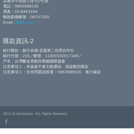
花蓮市中央路三段七O七號
電話：0963586535
傳真：03-8463164
郵政劃撥帳號：06707355
Email:
協會E-mail
匯款資訊-2
銀行匯款：銀行名稱-花蓮第二信用合作社
銀行代號：216／帳號：11000100017246／
戶名：台灣鬱金香動作障礙關懷協會
注意事項１：本協會不會主動通知、或提醒您匯款
注意事項２：任何問題請致電：0963586535 進行確認
2013 © twtulipmov. ALL Rights Reserved.