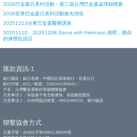
2026巴金森日系列活動－第三屆台灣巴金森桌球錦標賽
2026世界巴金森日系列活動搶先預告
20251213台東巴金森醫療講座
20251110、20251208 Dance with Parkinson 跳吧，聽你
的身體在說話
匯款資訊-1
銀行匯款：銀行名稱：中國信託商業銀行－花蓮分行
銀行代號：822／帳號：336540185845／
戶名：台灣鬱金香動作障礙關懷協會
注意事項１：本協會不會主動通知、或提醒您匯款
注意事項２：任何問題請致電：0963586535 進行確認
聯繫協會方式
立案字號：台內社字第0960138590號