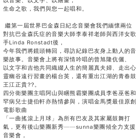
以音樂、以文字、以繪畫，
生命之歌，我們與您一起唱和。
繼第一屆世界巴金森日紀念音樂會我們緬懷兩位
對抗巴金森氏症的音樂大師李泰祥老師與西洋女歌
手Linda Ronstadt後，
今年我們將鏡頭轉回，尋訪紀錄巴友身上動人的音
樂故事。音樂會上將有深情吟唱的曾旭隆伉儷、
以文字和吉他共同織綴人生的簡麗真夫婦、走出心
靈幽谷遠行習畫的楊台英，還有重出江湖的青春鼓
王江正貴??。
四分衛樂團主唱阿山與睏熊霸樂團成員李爸巫爸和
罕病兒士捷伯軒亦熱情參與，演唱金馬獎最佳原創
電影歌曲
「一曲搖滾上月球」為所有巴友及其家屬鼓舞打
氣，更有後山樂團新秀——sunna樂團傾全力支援
音樂會，