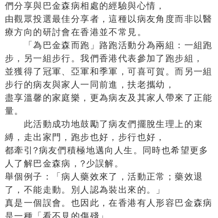
們分享與巴金森病相處的經驗與心情，
由觀眾投選最佳分享者，這種以病友角度而非以醫
療方向的研討會在香港並不常見。
「為巴金森而跑」路跑活動分為兩組：一組跑
步，另一組步行。我們香港代表參加了跑步組，
並獲得了冠軍、亞軍和季軍，可喜可賀。而另一組
步行的病友與家人一同前進，扶老攜幼，
盡享溫馨的家庭樂，更為病友及其家人帶來了正能
量。
此活動成功地鼓勵了病友們擺脫生理上的束
縛，走出家門，跑步也好，步行也好，
都牽引?病友們積極地邁向人生。同時也希望更多
人了解巴金森病，?少誤解。
舉個例子：「病人藥效來了，活動正常；藥效退
了，不能走動。別人認為裝出來的。」
真是一個誤會。也因此，在香港有人形容巴金森病
是一種「看不見的傷殘」。