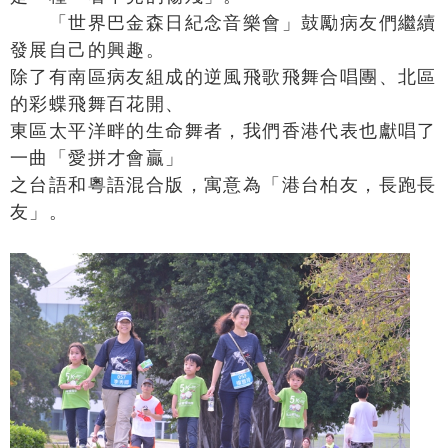
「世界巴金森日紀念音樂會」鼓勵病友們繼續
發展自己的興趣。
除了有南區病友組成的逆風飛歌飛舞合唱團、北區
的彩蝶飛舞百花開、
東區太平洋畔的生命舞者，我們香港代表也獻唱了
一曲「愛拼才會贏」
之台語和粵語混合版，寓意為「港台柏友，長跑長
友」。