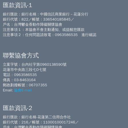
匯款資訊-1
銀行匯款：銀行名稱：中國信託商業銀行－花蓮分行
銀行代號：822／帳號：336540185845／
戶名：台灣鬱金香動作障礙關懷協會
注意事項１：本協會不會主動通知、或提醒您匯款
注意事項２：任何問題請致電：0963586535 進行確認
聯繫協會方式
立案字號：台內社字第0960138590號
花蓮市中央路三段七O七號
電話：0963586535
傳真：03-8463164
郵政劃撥帳號：06707355
Email:
協會E-mail
匯款資訊-2
銀行匯款：銀行名稱-花蓮第二信用合作社
銀行代號：216／帳號：11000100017246／
戶名：台灣鬱金香動作障礙關懷協會