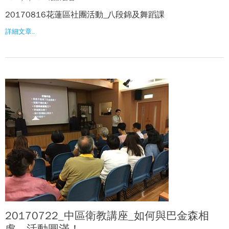
20170816花蓮區社團活動_八段錦及舞蹈課
詳細文章..
20170722_中區衛教講座_如何與巴金森相