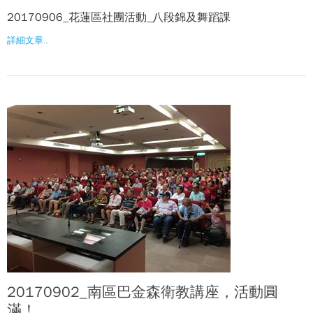
20170906_花蓮區社團活動_八段錦及舞蹈課
詳細文章..
20170902_南區巴金森衛教講座，活動圓
滿！