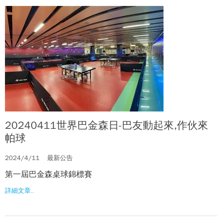
20240411世界巴金森日-巴友動起來,作伙來
帕球
2024/4/11
最新公告
第一屆巴金森桌球錦標賽
詳細文章..