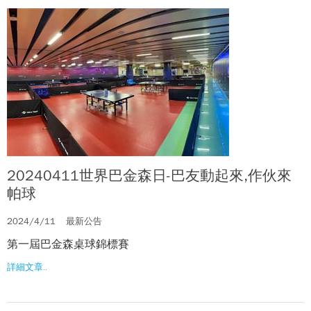
20240411世界巴金森日-巴友動起來,作伙來
帕球
2024/4/11
最新公告
第一屆巴金森桌球錦標賽
詳細文章..