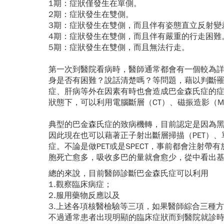
1期：症狀僅發生在單側。
2期：症狀發生在雙側。
3期：症狀發生在雙側，而且伴有姿態直立反射變
4期：症狀發生在雙側，而且伴有嚴重的行走困難
5期：症狀發生在雙側，而且無法行走。
第一次到醫院看病時，醫師通常都會有一個較為
身是否有困難？說話清楚嗎？等問題，藉以判斷
症、肝病等外在因素有時也會造成巴金森氏症的
狀態下，可以利用電腦斷層（CT）、磁振造影（
典型的巴金森氏症的致病機轉，目前認定是因為
因此現在也可以藉著正子射出斷層掃描（PET）、
症。不論是做PET或是SPECT，事前都會注射
胞死亡愈多，吸收多巴的量就會愈少，從中看出
總的來說，目前醫師診斷巴金森氏症可以利用
1.觀察臨床病症；
2.服用藥物反應以及
3.上述各項核醫檢驗等三項，如果醫師綜合三種方
不過通常患者出現明顯的臨床症狀而到醫院就診