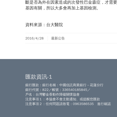
斷是否為外在因素造成的次發性巴金森症，才需
基因有關，所以大多會再加上基因檢測。
資料來源：台大醫院
2016/4/28
最新公告
匯款資訊-1
銀行匯款：銀行名稱：中國信託商業銀行－花蓮分行
銀行代號：822／帳號：336540185845／
戶名：台灣鬱金香動作障礙關懷協會
注意事項１：本協會不會主動通知、或提醒您匯款
注意事項２：任何問題請致電：0963586535 進行確認