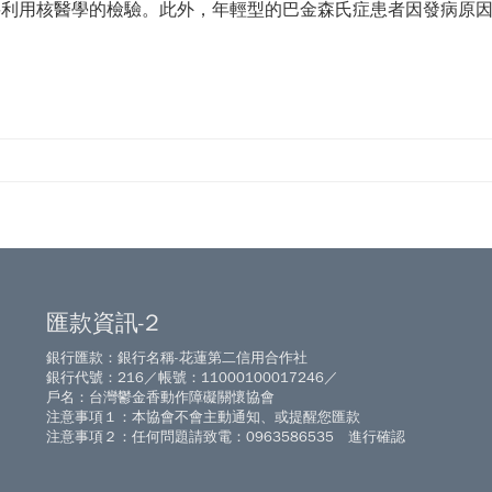
要利用核醫學的檢驗。此外，年輕型的巴金森氏症患者因發病原
匯款資訊-2
銀行匯款：銀行名稱-花蓮第二信用合作社
銀行代號：216／帳號：11000100017246／
戶名：台灣鬱金香動作障礙關懷協會
注意事項１：本協會不會主動通知、或提醒您匯款
注意事項２：任何問題請致電：0963586535 進行確認