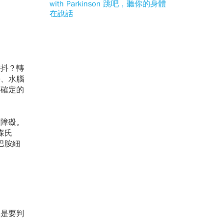
with Parkinson 跳吧，聽你的身體
在說話
顫抖？轉
傷、水腦
不確定的
作障礙。
森氏
巴胺細
非是要判