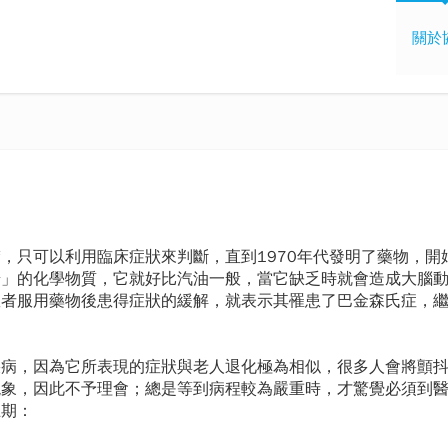
關於
，只可以利用臨床症狀來判斷，直到1970年代發明了藥物，開
胺」的化學物質，它就好比汽油一般，當它缺乏時就會造成大腦
患者服用藥物後患得症狀的緩解，就表示其罹患了巴金森氏症，
疾病，因為它所表現的症狀與老人退化極為相似，很多人會將顫
現象，因此不予理會；總是等到病程較為嚴重時，才驚覺必須到
五期：