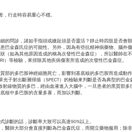
差，行走時容易重心不穩。
。
詳細的問診，諸如手指頭或繳趾頭是否靈活？靜止時四肢是否會
罹患巴金森氏症的可能性。另外，因為有些抗精神病藥物、腦外
症狀（如為其他原因造成的稱為次發性巴金森症），所以醫師在
MRI）等檢驗，來排除其他疾病傷害所造成的次發性巴金森症。
黑質部的多巴胺神經細胞死亡，影響到基底核的多巴胺而造成動
單光子射出斷層掃描（SPECT）的檢驗來判斷是否為典型的巴金
帶有放射線物質的多巴，經由血液進入大腦中，一旦患者的黑質部多
基底核中多巴胺的含量多寡，而加以判斷。
式診斷的話，診斷率大致可以高達90%以上。
時，醫師大部分會直接判斷為巴金森氏症，而開立藥物服用；除