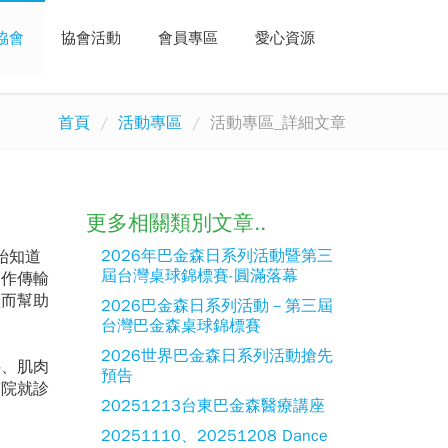
協會
協會活動
會員專區
愛心資源
首頁
活動專區
活動專區_詳細文章
更多相關類別文章..
2026年巴金森日系列活動暨第三
始知道
屆台灣桌球錦標賽-圓滿落幕
動作傳輸
繼而幫助
2026巴金森日系列活動－第三屆
台灣巴金森桌球錦標賽
2026世界巴金森日系列活動搶先
抖、肌肉
預告
醫院就診
20251213台東巴金森醫療講座
20251110、20251208 Dance