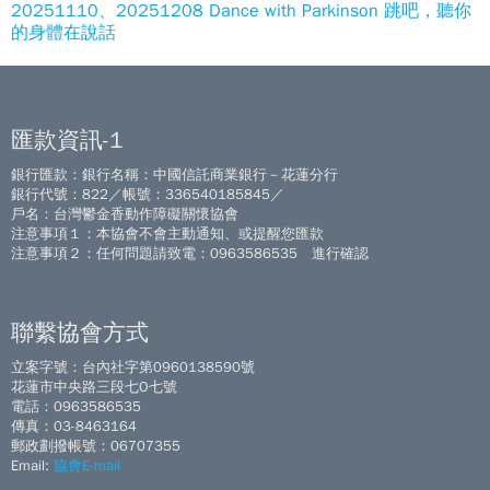
20251110、20251208 Dance with Parkinson 跳吧，聽你
的身體在說話
匯款資訊-1
銀行匯款：銀行名稱：中國信託商業銀行－花蓮分行
銀行代號：822／帳號：336540185845／
戶名：台灣鬱金香動作障礙關懷協會
注意事項１：本協會不會主動通知、或提醒您匯款
注意事項２：任何問題請致電：0963586535 進行確認
聯繫協會方式
立案字號：台內社字第0960138590號
花蓮市中央路三段七O七號
電話：0963586535
傳真：03-8463164
郵政劃撥帳號：06707355
Email:
協會E-mail