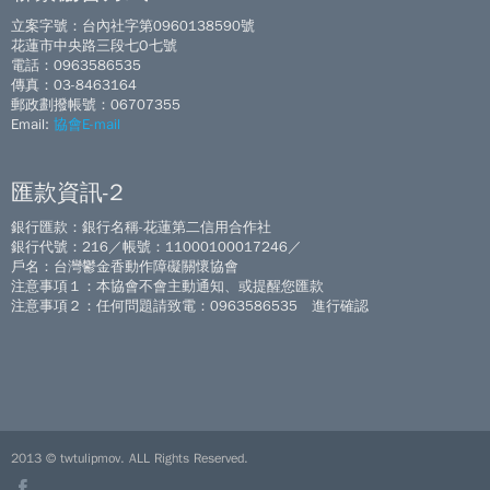
立案字號：台內社字第0960138590號
花蓮市中央路三段七O七號
電話：0963586535
傳真：03-8463164
郵政劃撥帳號：06707355
Email:
協會E-mail
匯款資訊-2
銀行匯款：銀行名稱-花蓮第二信用合作社
銀行代號：216／帳號：11000100017246／
戶名：台灣鬱金香動作障礙關懷協會
注意事項１：本協會不會主動通知、或提醒您匯款
注意事項２：任何問題請致電：0963586535 進行確認
2013 © twtulipmov. ALL Rights Reserved.