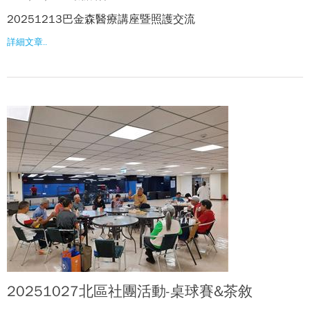
20251213巴金森醫療講座暨照護交流
詳細文章..
20251027北區社團活動-桌球賽&茶敘