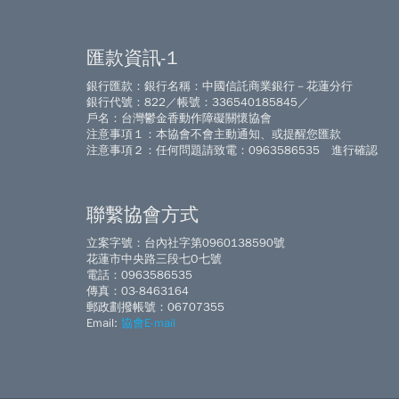
匯款資訊-1
銀行匯款：銀行名稱：中國信託商業銀行－花蓮分行
銀行代號：822／帳號：336540185845／
戶名：台灣鬱金香動作障礙關懷協會
注意事項１：本協會不會主動通知、或提醒您匯款
注意事項２：任何問題請致電：0963586535 進行確認
聯繫協會方式
立案字號：台內社字第0960138590號
花蓮市中央路三段七O七號
電話：0963586535
傳真：03-8463164
郵政劃撥帳號：06707355
Email:
協會E-mail