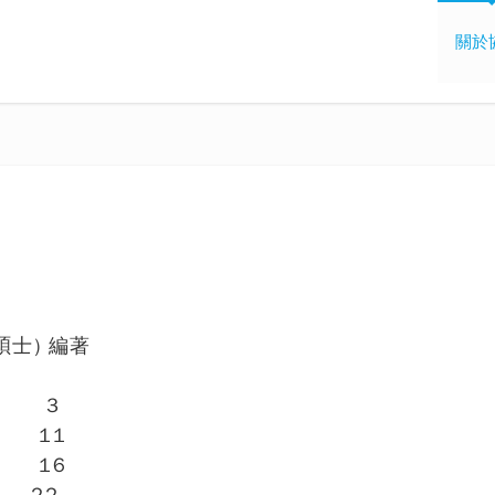
關於
碩士) 編著
識 3
 11
 16