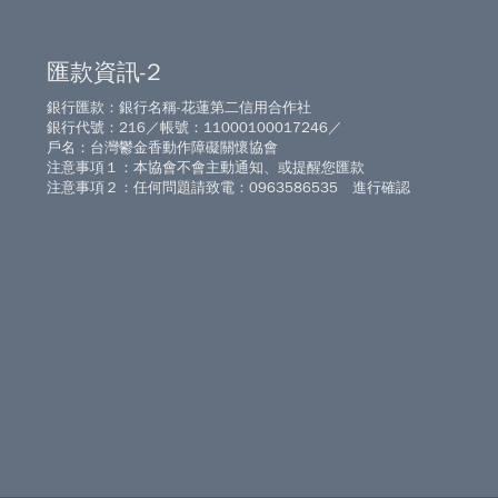
匯款資訊-2
銀行匯款：銀行名稱-花蓮第二信用合作社
銀行代號：216／帳號：11000100017246／
戶名：台灣鬱金香動作障礙關懷協會
注意事項１：本協會不會主動通知、或提醒您匯款
注意事項２：任何問題請致電：0963586535 進行確認