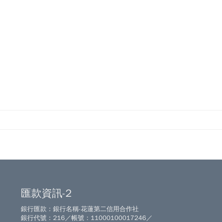
匯款資訊-2
銀行匯款：銀行名稱-花蓮第二信用合作社
銀行代號：216／帳號：11000100017246／