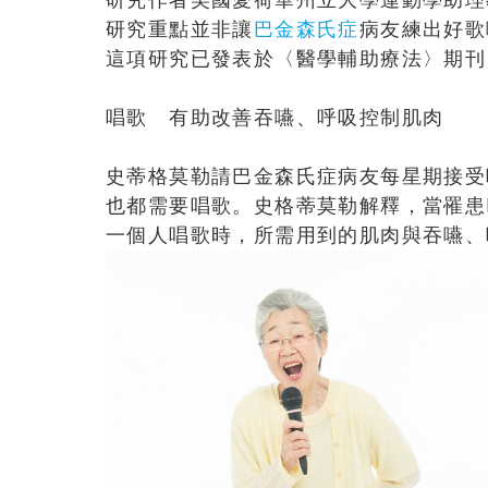
研究作者美國愛荷華州立大學運動學助理
研究重點並非讓
巴金森氏症
病友練出好歌
這項研究已發表於〈醫學輔助療法〉期刊（Comple
唱歌 有助改善吞嚥、呼吸控制肌肉
史蒂格莫勒請巴金森氏症病友每星期接受
也都需要唱歌。
史格蒂莫勒解釋，當罹患
一個人唱歌時，所需用到的肌肉與吞嚥、