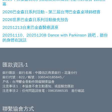
幕
2026巴金森日系列活動－第三屆台灣巴金森桌球錦標賽
2026世界巴金森日系列活動搶先預告
20251213台東巴金森醫療講座
20251110、20251208 Dance with Parkinson 跳吧，聽你
的身體在說話
匯款資訊-1
銀行匯款：銀行名稱：中國信託商業銀行－花蓮分行
銀行代號：822／帳號：336540185845／
戶名：台灣鬱金香動作障礙關懷協會
注意事項１：本協會不會主動通知、或提醒您匯款
注意事項２：任何問題請致電：0963586535 進行確認
聯繫協會方式