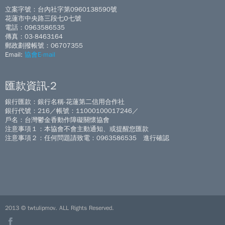
立案字號：台內社字第0960138590號
花蓮市中央路三段七O七號
電話：0963586535
傳真：03-8463164
郵政劃撥帳號：06707355
Email:
協會E-mail
匯款資訊-2
銀行匯款：銀行名稱-花蓮第二信用合作社
銀行代號：216／帳號：11000100017246／
戶名：台灣鬱金香動作障礙關懷協會
注意事項１：本協會不會主動通知、或提醒您匯款
注意事項２：任何問題請致電：0963586535 進行確認
2013 © twtulipmov. ALL Rights Reserved.