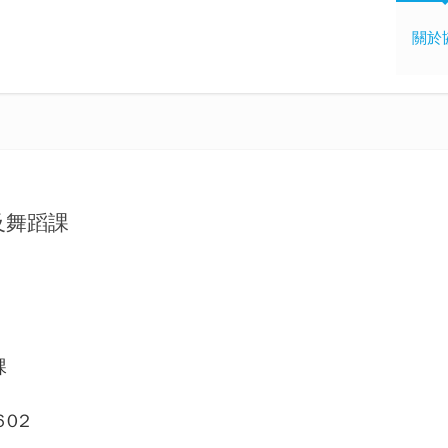
關於
及舞蹈課
課
02