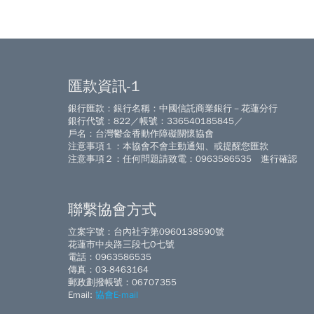
匯款資訊-1
銀行匯款：銀行名稱：中國信託商業銀行－花蓮分行
銀行代號：822／帳號：336540185845／
戶名：台灣鬱金香動作障礙關懷協會
注意事項１：本協會不會主動通知、或提醒您匯款
注意事項２：任何問題請致電：0963586535 進行確認
聯繫協會方式
立案字號：台內社字第0960138590號
花蓮市中央路三段七O七號
電話：0963586535
傳真：03-8463164
郵政劃撥帳號：06707355
Email:
協會E-mail