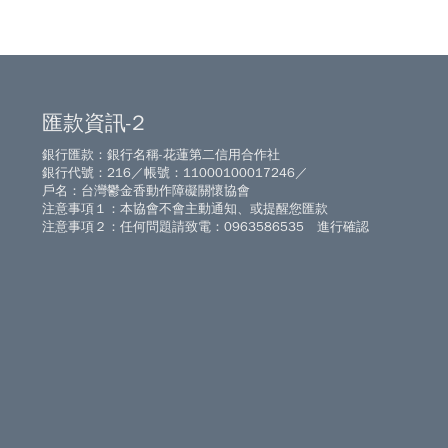
匯款資訊-2
銀行匯款：銀行名稱-花蓮第二信用合作社
銀行代號：216／帳號：11000100017246／
戶名：台灣鬱金香動作障礙關懷協會
注意事項１：本協會不會主動通知、或提醒您匯款
注意事項２：任何問題請致電：0963586535 進行確認