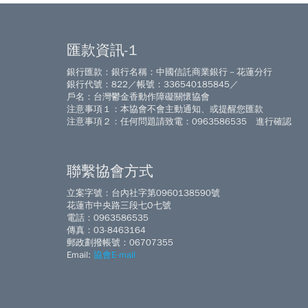
匯款資訊-1
銀行匯款：銀行名稱：中國信託商業銀行－花蓮分行
銀行代號：822／帳號：336540185845／
戶名：台灣鬱金香動作障礙關懷協會
注意事項１：本協會不會主動通知、或提醒您匯款
注意事項２：任何問題請致電：0963586535 進行確認
聯繫協會方式
立案字號：台內社字第0960138590號
花蓮市中央路三段七O七號
電話：0963586535
傳真：03-8463164
郵政劃撥帳號：06707355
Email:
協會E-mail