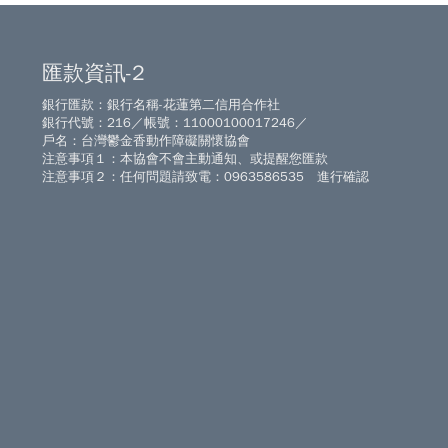
匯款資訊-2
銀行匯款：銀行名稱-花蓮第二信用合作社
銀行代號：216／帳號：11000100017246／
戶名：台灣鬱金香動作障礙關懷協會
注意事項１：本協會不會主動通知、或提醒您匯款
注意事項２：任何問題請致電：0963586535 進行確認