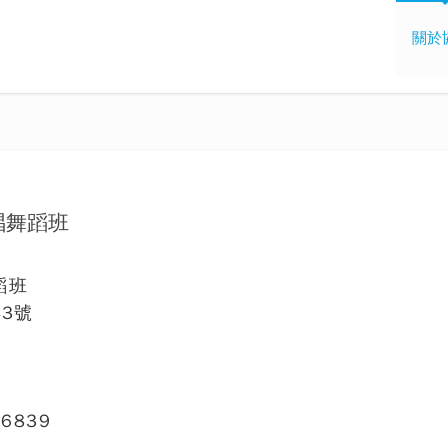
關於
唱舞蹈班
蹈班
3號
6839