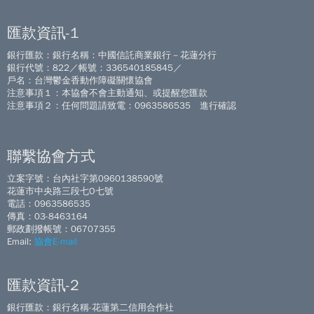
匯款資訊-1
銀行匯款：銀行名稱：中國信託商業銀行－花蓮分行
銀行代號：822／帳號：336540185845／
戶名：台灣鬱金香動作障礙關懷協會
注意事項１：本協會不會主動通知、或提醒您匯款
注意事項２：任何問題請致電：0963586535 進行確認
聯繫協會方式
立案字號：台內社字第0960138590號
花蓮市中央路三段七O七號
電話：0963586535
傳真：03-8463164
郵政劃撥帳號：06707355
Email:
協會E-mail
匯款資訊-2
銀行匯款：銀行名稱-花蓮第二信用合作社