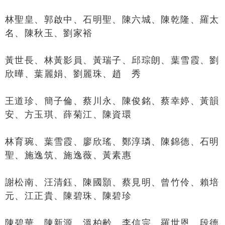
林聖皇、郭啟中、石明聖、陳六城、
陳乾隆、
羅太
名、陳秋玉、劉家裕
黃世長、林黃影員、黃瑞子、邱琮朗、葉雪霞、劉
欣曄、葉麗娟、劉麗珠、
趙 秀
王道珍、簡子倫、蔡川永、陳俊銘、蔡幸婷、黃韻
安、方玉琪、薛菊江、陳資環
林育琬、葉雪霞、廖欣瑤、鄭淳璘、陳錦德、石明
聖、施逸筑、施逸薇、黃素惠
謝松南、汪清鈺、陳國顥、蔡見明、曾竹伶、賴培
元、江正貴、陳碧珠、陳碧珍
陳碧華、陳新源、溫柏齡、李信宗、羅世恩、段德