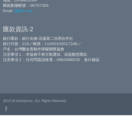
傳真：03-8463164
郵政劃撥帳號：06707355
Email:
協會E-mail
匯款資訊-2
銀行匯款：銀行名稱-花蓮第二信用合作社
銀行代號：216／帳號：11000100017246／
戶名：台灣鬱金香動作障礙關懷協會
注意事項１：本協會不會主動通知、或提醒您匯款
注意事項２：任何問題請致電：0963586535 進行確認
2013 © twtulipmov. ALL Rights Reserved.