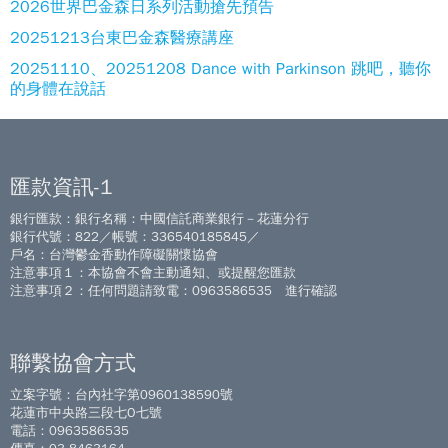
2026世界巴金森日系列活動搶先預告
20251213台東巴金森醫療講座
20251110、20251208 Dance with Parkinson 跳吧，聽你
的身體在說話
匯款資訊-1
銀行匯款：銀行名稱：中國信託商業銀行－花蓮分行
銀行代號：822／帳號：336540185845／
戶名：台灣鬱金香動作障礙關懷協會
注意事項１：本協會不會主動通知、或提醒您匯款
注意事項２：任何問題請致電：0963586535 進行確認
聯繫協會方式
立案字號：台內社字第0960138590號
花蓮市中央路三段七O七號
電話：0963586535