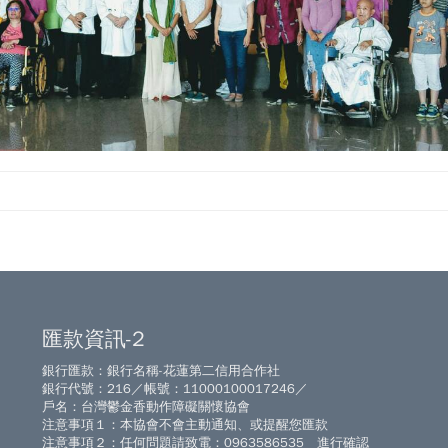
匯款資訊-2
銀行匯款：銀行名稱-花蓮第二信用合作社
銀行代號：216／帳號：11000100017246／
戶名：台灣鬱金香動作障礙關懷協會
注意事項１：本協會不會主動通知、或提醒您匯款
注意事項２：任何問題請致電：0963586535 進行確認