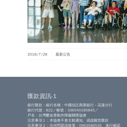
2018/7/28
最新公告
匯款資訊-1
銀行匯款：銀行名稱：中國信託商業銀行－花蓮分行
銀行代號：822／帳號：336540185845／
戶名：台灣鬱金香動作障礙關懷協會
注意事項１：本協會不會主動通知、或提醒您匯款
注意事項２：任何問題請致電：0963586535 進行確認