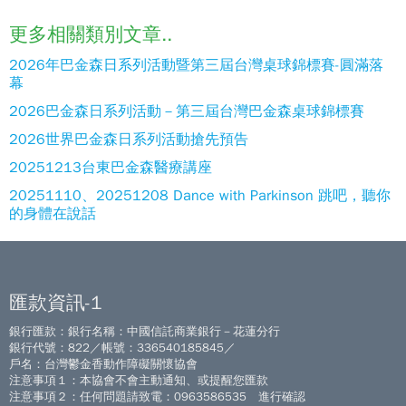
更多相關類別文章..
2026年巴金森日系列活動暨第三屆台灣桌球錦標賽-圓滿落
幕
2026巴金森日系列活動－第三屆台灣巴金森桌球錦標賽
2026世界巴金森日系列活動搶先預告
20251213台東巴金森醫療講座
20251110、20251208 Dance with Parkinson 跳吧，聽你
的身體在說話
匯款資訊-1
銀行匯款：銀行名稱：中國信託商業銀行－花蓮分行
銀行代號：822／帳號：336540185845／
戶名：台灣鬱金香動作障礙關懷協會
注意事項１：本協會不會主動通知、或提醒您匯款
注意事項２：任何問題請致電：0963586535 進行確認