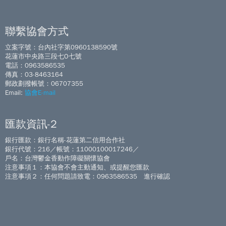
聯繫協會方式
立案字號：台內社字第0960138590號
花蓮市中央路三段七O七號
電話：0963586535
傳真：03-8463164
郵政劃撥帳號：06707355
Email:
協會E-mail
匯款資訊-2
銀行匯款：銀行名稱-花蓮第二信用合作社
銀行代號：216／帳號：11000100017246／
戶名：台灣鬱金香動作障礙關懷協會
注意事項１：本協會不會主動通知、或提醒您匯款
注意事項２：任何問題請致電：0963586535 進行確認