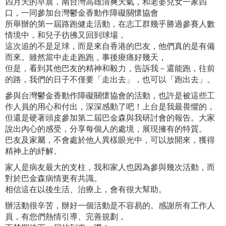
四月天的早晨，南台灣高雄清爽天氣，和老婆兒女一家四
口，一同參加台灣鬱金香動作障礙關懷協會
所舉辦的第一屆路跑健走活動，在志工群幾乎勝過參賽人數
情境中，和兒子彷彿又回到球場，
這次追的不是足球，而是來自香港的巴友，他們真的是有備
而來。雖然當中走走跑跑，事後痠痛好幾天，
但是，看到其他巴友的精神和毅力，告訴我－還能跑，往前
的路，我們的日子不僅要「走出去」，也可以「跑出去」。
參與台灣鬱金香動作障礙關懷協會的活動，也許是被這些工
作人員的用心和付出，深深感動了吧！上台是我最畏懼的，
但還是硬著頭皮參加第二屆巴金森與我研討會的報告。大家
說出內心的感受，分享每個人的處境，展現擁有的特質。
巴友及家屬，不會處於他人異樣眼光中，可以放開來，獲得
精神上的紓解。
家人是病友最大的支柱，我和家人也因為參與幾次活動，而
對於巴金森病情更有共識。
相信這在以後生活、治療上，會有很大幫助。
辦活動很辛苦，辦好一個活動是不容易的。感謝所有工作人
員，有您們熱情引導、完善規劃，