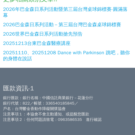
2026年巴金森日系列活動暨第三屆台灣桌球錦標賽-圓滿落
幕
2026巴金森日系列活動－第三屆台灣巴金森桌球錦標賽
2026世界巴金森日系列活動搶先預告
20251213台東巴金森醫療講座
20251110、20251208 Dance with Parkinson 跳吧，聽你
的身體在說話
匯款資訊-1
銀行匯款：銀行名稱：中國信託商業銀行－花蓮分行
銀行代號：822／帳號：336540185845／
戶名：台灣鬱金香動作障礙關懷協會
注意事項１：本協會不會主動通知、或提醒您匯款
注意事項２：任何問題請致電：0963586535 進行確認