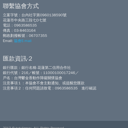
聯繫協會方式
立案字號：台內社字第0960138590號
花蓮市中央路三段七O七號
電話：0963586535
傳真：03-8463164
郵政劃撥帳號：06707355
Email:
協會E-mail
匯款資訊-2
銀行匯款：銀行名稱-花蓮第二信用合作社
銀行代號：216／帳號：11000100017246／
戶名：台灣鬱金香動作障礙關懷協會
注意事項１：本協會不會主動通知、或提醒您匯款
注意事項２：任何問題請致電：0963586535 進行確認