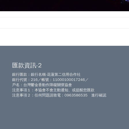
匯款資訊-2
銀行匯款：銀行名稱-花蓮第二信用合作社
銀行代號：216／帳號：11000100017246／
戶名：台灣鬱金香動作障礙關懷協會
注意事項１：本協會不會主動通知、或提醒您匯款
注意事項２：任何問題請致電：0963586535 進行確認