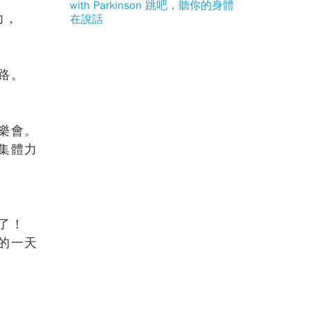
with Parkinson 跳吧，聽你的身體
力，
在說話
路。
樂會。
集體力
了！
的一天