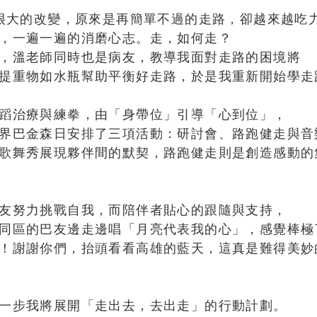
了很大的改變，原來是再簡單不過的走路，卻越來越吃
，一遍一遍的消磨心志。走，如何走？
，溫老師同時也是病友，教導我面對走路的困境將
提重物如水瓶幫助平衡好走路，於是我重新開始學走
蹈治療與練拳，由「身帶位」引導「心到位」，
界巴金森日安排了三項活動：研討會、路跑健走與音
歌舞秀展現夥伴間的默契，路跑健走則是創造感動的
友努力挑戰自我，而陪伴者貼心的跟隨與支持，
同區的巴友邊走邊唱「月亮代表我的心」，感覺棒極
！謝謝你們，抬頭看看高雄的藍天，這真是難得美妙
一步我將展開「走出去，去出走」的行動計劃。