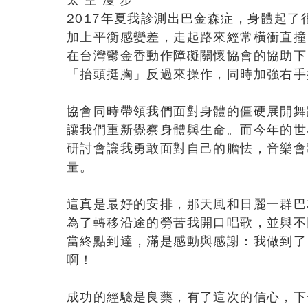
太 空 漫 步
2017年夏我診測出巴金森症，身體起
加上平衡感變差，走起路來經常橫衝直撞
在台灣鬱金香動作障礙關懷協會的協助下
「抬頭挺胸」反過來操作，同時加強右手
協會同時帶領我們面對身體的僵硬展開舞
讓我們重新覺察身體與生命。而今年的世
研討會讓我勇敢面對自己的膽怯，音樂會
量。
這真是最好的安排，那天風和日麗一群巴
為了轉移沿途的勞苦我開口唱歌，並與不
當終點到達，滿是感動與感謝：我做到了
啊！
成功的經驗是良藥，有了這次的信心，下