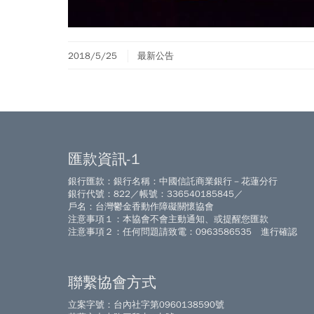
2018/5/25
最新公告
匯款資訊-1
銀行匯款：銀行名稱：中國信託商業銀行－花蓮分行
銀行代號：822／帳號：336540185845／
戶名：台灣鬱金香動作障礙關懷協會
注意事項１：本協會不會主動通知、或提醒您匯款
注意事項２：任何問題請致電：0963586535 進行確認
聯繫協會方式
立案字號：台內社字第0960138590號