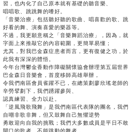
習，也內化了自己原本就有基礎的聽音樂、
唱唱歌、跳跳舞的嗜好。
「音樂治療」包括聽好聽的歌曲、唱喜歡的歌、跳
好看的舞、演奏喜愛的樂器等。
不過，我更願意稱之「音樂舞蹈治療」，因為，就
字面上來推敲它的內容範圍，更簡單易懂；
尤其，對我巴金森症患者而言，更有復健之功，於
此我有深深的體悟。
今年台灣鬱金香動作障礙關懷協會辦理第五屆世界
巴金森日音樂會，首度移師高雄舉辦，
令我們南區會員雀躍不已，在總策劃廖欣瑤老師的
辛勞擘劃下，我們踴躍參與、
認真練習、全力以赴。
「逆風飛歌飛舞」是我們南區代表隊的團名，我們
自嘲非歌非舞，但又鼓舞自己無懼逆勢
勇敢迎向自我的挑戰；我們大多數成員是平日不敢
開口的歌者、不能跳動的舞者，