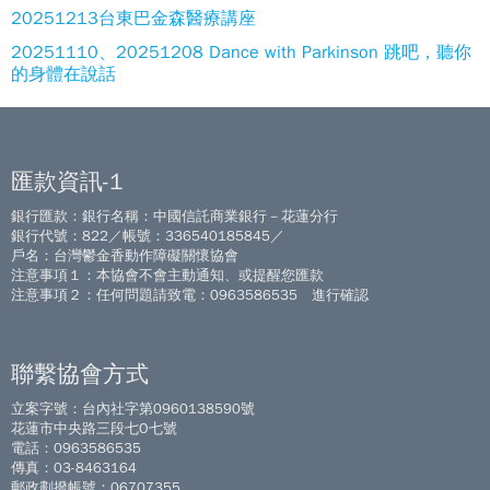
20251213台東巴金森醫療講座
20251110、20251208 Dance with Parkinson 跳吧，聽你
的身體在說話
匯款資訊-1
銀行匯款：銀行名稱：中國信託商業銀行－花蓮分行
銀行代號：822／帳號：336540185845／
戶名：台灣鬱金香動作障礙關懷協會
注意事項１：本協會不會主動通知、或提醒您匯款
注意事項２：任何問題請致電：0963586535 進行確認
聯繫協會方式
立案字號：台內社字第0960138590號
花蓮市中央路三段七O七號
電話：0963586535
傳真：03-8463164
郵政劃撥帳號：06707355