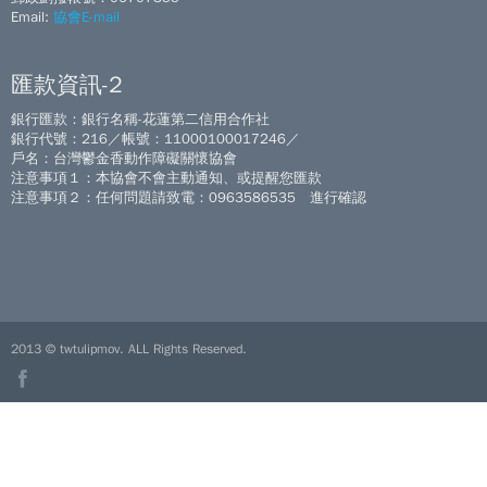
Email:
協會E-mail
匯款資訊-2
銀行匯款：銀行名稱-花蓮第二信用合作社
銀行代號：216／帳號：11000100017246／
戶名：台灣鬱金香動作障礙關懷協會
注意事項１：本協會不會主動通知、或提醒您匯款
注意事項２：任何問題請致電：0963586535 進行確認
2013 © twtulipmov. ALL Rights Reserved.