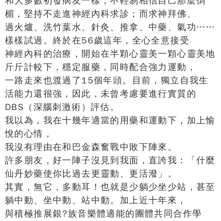
和大多數初發病友一樣，不輕易相信自己那麼倒
楣，堅持不走進神經內科求診；而求神拜佛、
過火爐、洗竹葉水、針灸、推拿、中藥、氣功……
樣樣試過。終於在56歲這年，全心全意接受
神經內科的治療，開始在半顆心靈美一顆心靈美地
斤斤計較下，穩定服藥，同時配合強力運動，
一路走來也渡過了15個年頭。目前，獨立自我生
活能力還很強，因此，未曾考慮要進行實質的
DBS（深腦刺激術）評估。
我以為，我在十幾年適當的用藥和運動下，加上愉
悅的心情，
我沒有理由在和巴金森奮戰中敗下陣來。
許多朋友，好一陣子沒見到我面，直誇我：「什麼
仙丹妙藥使你比過去更靈動、更活潑」。
其實，無它，多動耳！也就是少躺少坐少站，甚至
躺中動、坐中動、站中動。加上近十年來，
與積極推展銀?族音樂體適能的團體共同合作學