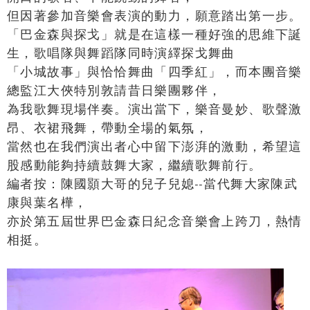
但因著參加音樂會表演的動力，願意踏出第一步。
「巴金森與探戈」就是在這樣一種好強的思維下誕
生，歌唱隊與舞蹈隊同時演繹探戈舞曲
「小城故事」與恰恰舞曲「四季紅」，而本團音樂
總監江大俠特別敦請昔日樂團夥伴，
為我歌舞現場伴奏。演出當下，樂音曼妙、歌聲激
昂、衣裙飛舞，帶動全場的氣氛，
當然也在我們演出者心中留下澎湃的激動，希望這
股感動能夠持續鼓舞大家，繼續歌舞前行。
編者按：陳國顥大哥的兒子兒媳--當代舞大家陳武
康與葉名樺，
亦於第五屆世界巴金森日紀念音樂會上跨刀，熱情
相挺。