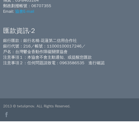
傳真：03-8463164
郵政劃撥帳號：06707355
Email:
協會E-mail
匯款資訊-2
銀行匯款：銀行名稱-花蓮第二信用合作社
銀行代號：216／帳號：11000100017246／
戶名：台灣鬱金香動作障礙關懷協會
注意事項１：本協會不會主動通知、或提醒您匯款
注意事項２：任何問題請致電：0963586535 進行確認
2013 © twtulipmov. ALL Rights Reserved.