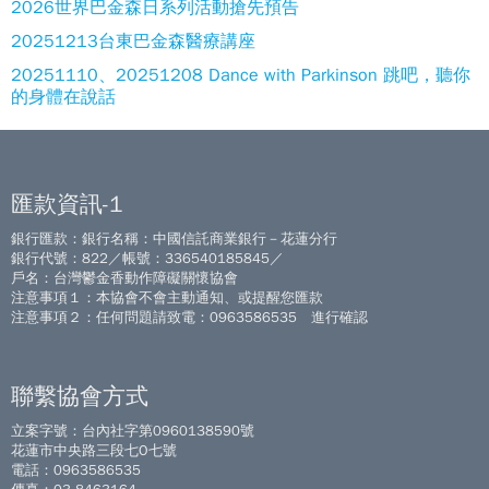
2026世界巴金森日系列活動搶先預告
20251213台東巴金森醫療講座
20251110、20251208 Dance with Parkinson 跳吧，聽你
的身體在說話
匯款資訊-1
銀行匯款：銀行名稱：中國信託商業銀行－花蓮分行
銀行代號：822／帳號：336540185845／
戶名：台灣鬱金香動作障礙關懷協會
注意事項１：本協會不會主動通知、或提醒您匯款
注意事項２：任何問題請致電：0963586535 進行確認
聯繫協會方式
立案字號：台內社字第0960138590號
花蓮市中央路三段七O七號
電話：0963586535