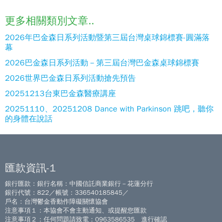
更多相關類別文章..
2026年巴金森日系列活動暨第三屆台灣桌球錦標賽-圓滿落
幕
2026巴金森日系列活動－第三屆台灣巴金森桌球錦標賽
2026世界巴金森日系列活動搶先預告
20251213台東巴金森醫療講座
20251110、20251208 Dance with Parkinson 跳吧，聽你
的身體在說話
匯款資訊-1
銀行匯款：銀行名稱：中國信託商業銀行－花蓮分行
銀行代號：822／帳號：336540185845／
戶名：台灣鬱金香動作障礙關懷協會
注意事項１：本協會不會主動通知、或提醒您匯款
注意事項２：任何問題請致電：0963586535 進行確認