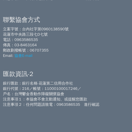
聯繫協會方式
立案字號：台內社字第0960138590號
花蓮市中央路三段七O七號
電話：0963586535
傳真：03-8463164
郵政劃撥帳號：06707355
Email:
協會E-mail
匯款資訊-2
銀行匯款：銀行名稱-花蓮第二信用合作社
銀行代號：216／帳號：11000100017246／
戶名：台灣鬱金香動作障礙關懷協會
注意事項１：本協會不會主動通知、或提醒您匯款
注意事項２：任何問題請致電：0963586535 進行確認