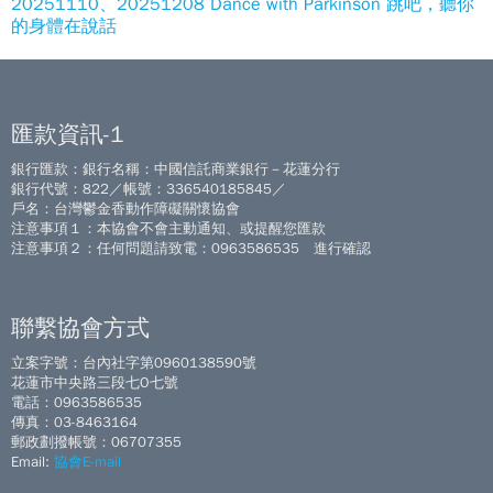
20251110、20251208 Dance with Parkinson 跳吧，聽你
的身體在說話
匯款資訊-1
銀行匯款：銀行名稱：中國信託商業銀行－花蓮分行
銀行代號：822／帳號：336540185845／
戶名：台灣鬱金香動作障礙關懷協會
注意事項１：本協會不會主動通知、或提醒您匯款
注意事項２：任何問題請致電：0963586535 進行確認
聯繫協會方式
立案字號：台內社字第0960138590號
花蓮市中央路三段七O七號
電話：0963586535
傳真：03-8463164
郵政劃撥帳號：06707355
Email:
協會E-mail