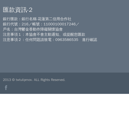
匯款資訊-2
銀行匯款：銀行名稱-花蓮第二信用合作社
銀行代號：216／帳號：11000100017246／
戶名：台灣鬱金香動作障礙關懷協會
注意事項１：本協會不會主動通知、或提醒您匯款
注意事項２：任何問題請致電：0963586535 進行確認
2013 © twtulipmov. ALL Rights Reserved.