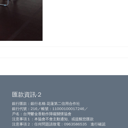
匯款資訊-2
銀行匯款：銀行名稱-花蓮第二信用合作社
銀行代號：216／帳號：11000100017246／
戶名：台灣鬱金香動作障礙關懷協會
注意事項１：本協會不會主動通知、或提醒您匯款
注意事項２：任何問題請致電：0963586535 進行確認