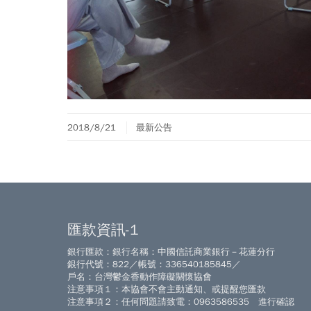
2018/8/21
最新公告
匯款資訊-1
銀行匯款：銀行名稱：中國信託商業銀行－花蓮分行
銀行代號：822／帳號：336540185845／
戶名：台灣鬱金香動作障礙關懷協會
注意事項１：本協會不會主動通知、或提醒您匯款
注意事項２：任何問題請致電：0963586535 進行確認