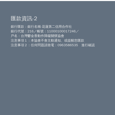
匯款資訊-2
銀行匯款：銀行名稱-花蓮第二信用合作社
銀行代號：216／帳號：11000100017246／
戶名：台灣鬱金香動作障礙關懷協會
注意事項１：本協會不會主動通知、或提醒您匯款
注意事項２：任何問題請致電：0963586535 進行確認