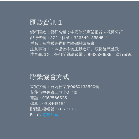
匯款資訊-1
銀行匯款：銀行名稱：中國信託商業銀行－花蓮分行
銀行代號：822／帳號：336540185845／
戶名：台灣鬱金香動作障礙關懷協會
注意事項１：本協會不會主動通知、或提醒您匯款
注意事項２：任何問題請致電：0963586535 進行確認
聯繫協會方式
立案字號：台內社字第0960138590號
花蓮市中央路三段七O七號
電話：0963586535
傳真：03-8463164
郵政劃撥帳號：06707355
Email:
協會E-mail