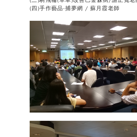
(三)騎飛輪(單車)改善巴金森病/謝正寬老
(四)手作藝品-捕夢網 / 蘇月霞老師