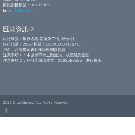
郵政劃撥帳號：06707355
Email:
協會E-mail
匯款資訊-2
銀行匯款：銀行名稱-花蓮第二信用合作社
銀行代號：216／帳號：11000100017246／
戶名：台灣鬱金香動作障礙關懷協會
注意事項１：本協會不會主動通知、或提醒您匯款
注意事項２：任何問題請致電：0963586535 進行確認
2013 © twtulipmov. ALL Rights Reserved.