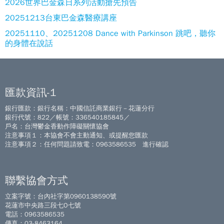
2026世界巴金森日系列活動搶先預告
20251213台東巴金森醫療講座
20251110、20251208 Dance with Parkinson 跳吧，聽你
的身體在說話
匯款資訊-1
銀行匯款：銀行名稱：中國信託商業銀行－花蓮分行
銀行代號：822／帳號：336540185845／
戶名：台灣鬱金香動作障礙關懷協會
注意事項１：本協會不會主動通知、或提醒您匯款
注意事項２：任何問題請致電：0963586535 進行確認
聯繫協會方式
立案字號：台內社字第0960138590號
花蓮市中央路三段七O七號
電話：0963586535
傳真：03-8463164