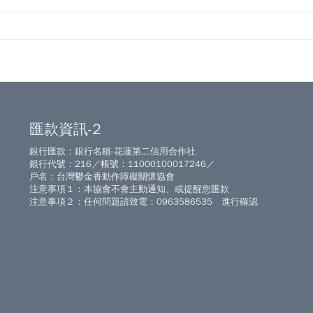
匯款資訊-2
銀行匯款：銀行名稱-花蓮第二信用合作社
銀行代號：216／帳號：11000100017246／
戶名：台灣鬱金香動作障礙關懷協會
注意事項１：本協會不會主動通知、或提醒您匯款
注意事項２：任何問題請致電：0963586535 進行確認