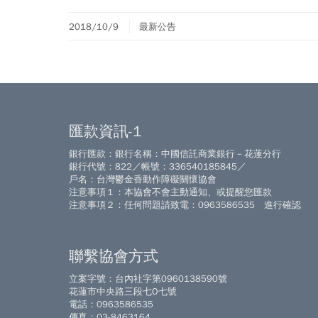
2018/10/9
最新公告
匯款資訊-1
銀行匯款：銀行名稱：中國信託商業銀行－花蓮分行
銀行代號：822／帳號：336540185845／
戶名：台灣鬱金香動作障礙關懷協會
注意事項１：本協會不會主動通知、或提醒您匯款
注意事項２：任何問題請致電：0963586535 進行確認
聯繫協會方式
立案字號：台內社字第0960138590號
花蓮市中央路三段七O七號
電話：0963586535
傳真：03-8463164