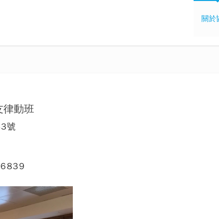
關於
之友律動班
3號
6839