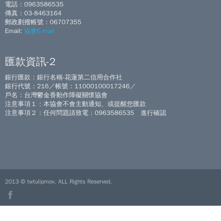
電話：0963586535
傳真：03-8463164
郵政劃撥帳號：06707355
Email:
協會E-mail
匯款資訊-2
銀行匯款：銀行名稱-花蓮第二信用合作社
銀行代號：216／帳號：11000100017246／
戶名：台灣鬱金香動作障礙關懷協會
注意事項１：本協會不會主動通知、或提醒您匯款
注意事項２：任何問題請致電：0963586535 進行確認
2013 © twtulipmov. ALL Rights Reserved.