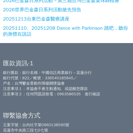
2026巴金森日系列活動－第三屆台灣巴金森桌球錦標賽
2026世界巴金森日系列活動搶先預告
20251213台東巴金森醫療講座
20251110、20251208 Dance with Parkinson 跳吧，聽你
的身體在說話
匯款資訊-1
銀行匯款：銀行名稱：中國信託商業銀行－花蓮分行
銀行代號：822／帳號：336540185845／
戶名：台灣鬱金香動作障礙關懷協會
注意事項１：本協會不會主動通知、或提醒您匯款
注意事項２：任何問題請致電：0963586535 進行確認
聯繫協會方式
立案字號：台內社字第0960138590號
花蓮市中央路三段七O七號