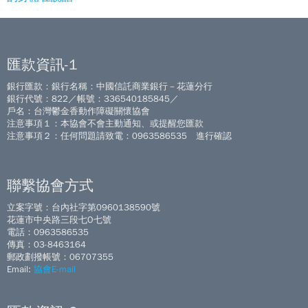
匯款資訊-1
銀行匯款：銀行名稱：中國信託商業銀行－花蓮分行
銀行代號：822／帳號：336540185845／
戶名：台灣鬱金香動作障礙關懷協會
注意事項１：本協會不會主動通知、或提醒您匯款
注意事項２：任何問題請致電：0963586535 進行確認
聯繫協會方式
立案字號：台內社字第0960138590號
花蓮市中央路三段七O七號
電話：0963586535
傳真：03-8463164
郵政劃撥帳號：06707355
Email:
協會E-mail