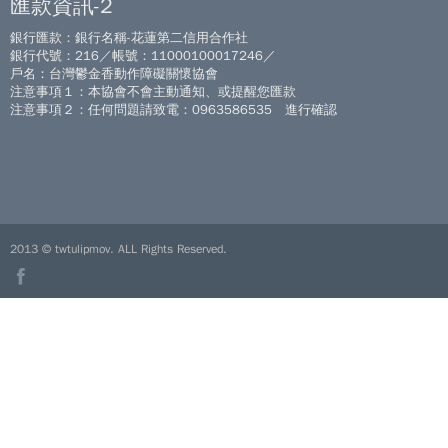
匯款資訊-2
銀行匯款：銀行名稱-花蓮第二信用合作社
銀行代號：216／帳號：11000100017246／
戶名：台灣鬱金香動作障礙關懷協會
注意事項１：本協會不會主動通知、或提醒您匯款
注意事項２：任何問題請致電：0963586535 進行確認
2013 © twtulipmov. ALL Rights Reserved.