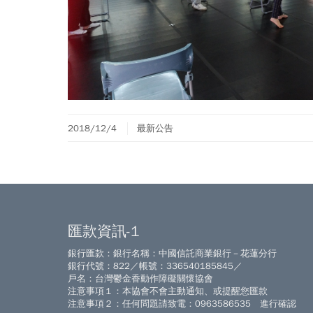
2018/12/4
最新公告
匯款資訊-1
銀行匯款：銀行名稱：中國信託商業銀行－花蓮分行
銀行代號：822／帳號：336540185845／
戶名：台灣鬱金香動作障礙關懷協會
注意事項１：本協會不會主動通知、或提醒您匯款
注意事項２：任何問題請致電：0963586535 進行確認