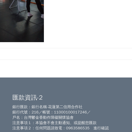
匯款資訊-2
銀行匯款：銀行名稱-花蓮第二信用合作社
銀行代號：216／帳號：11000100017246／
戶名：台灣鬱金香動作障礙關懷協會
注意事項１：本協會不會主動通知、或提醒您匯款
注意事項２：任何問題請致電：0963586535 進行確認