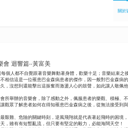
關於
會 迴響篇--黃富美
個人都不自覺跟著音樂舞動著身體，歡樂十足；音樂結束之
絕不相信這是一位罹患巴金森病患者的傑作，因一般對巴金森病
很久，沒想到還能擊出這振奮而激盪人心的鼓聲，如此讓人敬佩
所舉辦的音樂會，除了感動之外，佩服患者的樂觀、積極、不
，讓觀眾了解患者如何在得知罹患巴金森病之後，從無法接受到
艱難、危險的關鍵時刻，逆風飛翔就是代表著起飛時的困境，
沖天，雖有有短暫亂流，但只要有堅定的毅力，必能海闊天空！