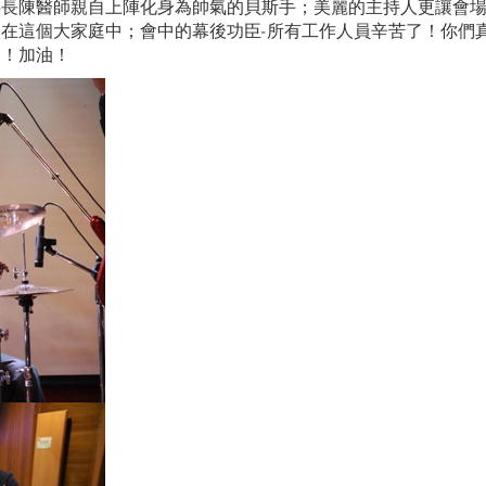
陳醫師親自上陣化身為帥氣的貝斯手；美麗的主持人更讓會場
在這個大家庭中；會中的幕後功臣-所有工作人員辛苦了！你們
力！加油！