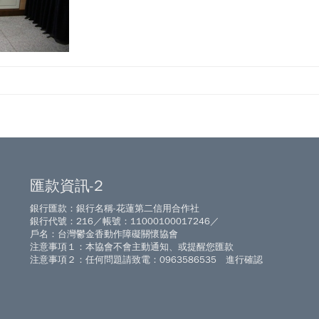
匯款資訊-2
銀行匯款：銀行名稱-花蓮第二信用合作社
銀行代號：216／帳號：11000100017246／
戶名：台灣鬱金香動作障礙關懷協會
注意事項１：本協會不會主動通知、或提醒您匯款
注意事項２：任何問題請致電：0963586535 進行確認