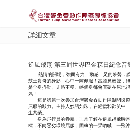
詳細文章
逆風飛翔 第三屆世界巴金森日紀念音樂
熱情的開場，強而有力、動感十足的鼓聲，讓每
鼓王貴哥的身影，心中一陣佩服！當聽見鼓聲，
是全身抖動、走路不穩、轉個身都會僵硬在原地
氣！
這是我第一次參加台灣鬱金香動作障礙關懷協會
屈服的毅力。主持人妙語如珠，在輕鬆和歡笑中
生共榮。
身為飛行員的眷屬，非常了解在逆風起飛時是最
標，不向惡劣環境屈服，固執的一聲吶喊，一飛