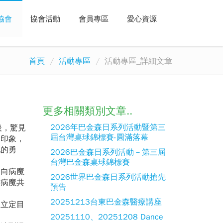
協會
協會活動
會員專區
愛心資源
首頁
活動專區
活動專區_詳細文章
更多相關類別文章..
2026年巴金森日系列活動暨第三
後，驚見
屆台灣桌球錦標賽-圓滿落幕
的印象，
他的勇
2026巴金森日系列活動－第三屆
台灣巴金森桌球錦標賽
向病魔
2026世界巴金森日系列活動搶先
與病魔共
預告
20251213台東巴金森醫療講座
立定目
20251110、20251208 Dance