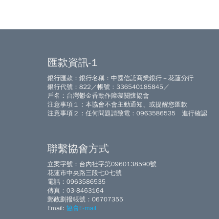
匯款資訊-1
銀行匯款：銀行名稱：中國信託商業銀行－花蓮分行
銀行代號：822／帳號：336540185845／
戶名：台灣鬱金香動作障礙關懷協會
注意事項１：本協會不會主動通知、或提醒您匯款
注意事項２：任何問題請致電：0963586535 進行確認
聯繫協會方式
立案字號：台內社字第0960138590號
花蓮市中央路三段七O七號
電話：0963586535
傳真：03-8463164
郵政劃撥帳號：06707355
Email:
協會E-mail