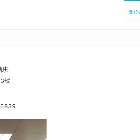
關於
動班
3號
6839