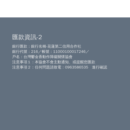
匯款資訊-2
銀行匯款：銀行名稱-花蓮第二信用合作社
銀行代號：216／帳號：11000100017246／
戶名：台灣鬱金香動作障礙關懷協會
注意事項１：本協會不會主動通知、或提醒您匯款
注意事項２：任何問題請致電：0963586535 進行確認