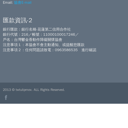
Email:
協會E-mail
匯款資訊-2
銀行匯款：銀行名稱-花蓮第二信用合作社
銀行代號：216／帳號：11000100017246／
戶名：台灣鬱金香動作障礙關懷協會
注意事項１：本協會不會主動通知、或提醒您匯款
注意事項２：任何問題請致電：0963586535 進行確認
2013 © twtulipmov. ALL Rights Reserved.