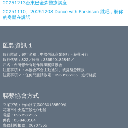
20251213台東巴金森醫療講座
20251110、20251208 Dance with Parkinson 跳吧，聽你
的身體在說話
匯款資訊-1
銀行匯款：銀行名稱：中國信託商業銀行－花蓮分行
銀行代號：822／帳號：336540185845／
戶名：台灣鬱金香動作障礙關懷協會
注意事項１：本協會不會主動通知、或提醒您匯款
注意事項２：任何問題請致電：0963586535 進行確認
聯繫協會方式
立案字號：台內社字第0960138590號
花蓮市中央路三段七O七號
電話：0963586535
傳真：03-8463164
郵政劃撥帳號：06707355