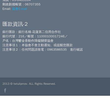
郵政劃撥帳號：06707355
Email:
協會E-mail
匯款資訊-2
銀行匯款：銀行名稱-花蓮第二信用合作社
銀行代號：216／帳號：11000100017246／
戶名：台灣鬱金香動作障礙關懷協會
注意事項１：本協會不會主動通知、或提醒您匯款
注意事項２：任何問題請致電：0963586535 進行確認
2013 © twtulipmov. ALL Rights Reserved.