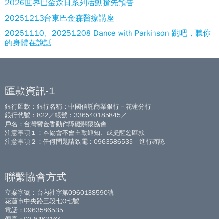
2026世界巴金森日系列活動搶先預告
20251213台東巴金森醫療講座
20251110、20251208 Dance with Parkinson 跳吧，聽你
的身體在說話
匯款資訊-1
銀行匯款：銀行名稱：中國信託商業銀行－花蓮分行
銀行代號：822／帳號：336540185845／
戶名：台灣鬱金香動作障礙關懷協會
注意事項１：本協會不會主動通知、或提醒您匯款
注意事項２：任何問題請致電：0963586535 進行確認
聯繫協會方式
立案字號：台內社字第0960138590號
花蓮市中央路三段七O七號
電話：0963586535
傳真：03-8463164