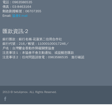
電話：0963586535
傳真：03-8463164
郵政劃撥帳號：06707355
Email:
協會E-mail
匯款資訊-2
銀行匯款：銀行名稱-花蓮第二信用合作社
銀行代號：216／帳號：11000100017246／
戶名：台灣鬱金香動作障礙關懷協會
注意事項１：本協會不會主動通知、或提醒您匯款
注意事項２：任何問題請致電：0963586535 進行確認
2013 © twtulipmov. ALL Rights Reserved.