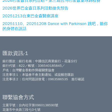
2026巴金森日系列活動－第三屆台灣巴金森桌球錦標賽
2026世界巴金森日系列活動搶先預告
20251213台東巴金森醫療講座
20251110、20251208 Dance with Parkinson 跳吧，聽你
的身體在說話
匯款資訊-1
銀行匯款：銀行名稱：中國信託商業銀行－花蓮分行
銀行代號：822／帳號：336540185845／
戶名：台灣鬱金香動作障礙關懷協會
注意事項１：本協會不會主動通知、或提醒您匯款
注意事項２：任何問題請致電：0963586535 進行確認
聯繫協會方式
立案字號：台內社字第0960138590號
花蓮市中央路三段七O七號