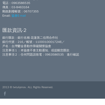
電話：0963586535
傳真：03-8463164
郵政劃撥帳號：06707355
Email:
協會E-mail
匯款資訊-2
銀行匯款：銀行名稱-花蓮第二信用合作社
銀行代號：216／帳號：11000100017246／
戶名：台灣鬱金香動作障礙關懷協會
注意事項１：本協會不會主動通知、或提醒您匯款
注意事項２：任何問題請致電：0963586535 進行確認
2013 © twtulipmov. ALL Rights Reserved.