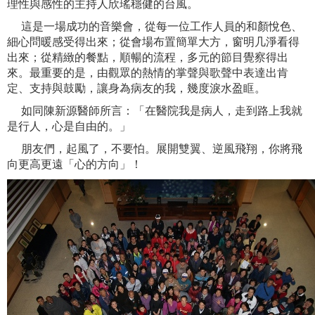
理性與感性的主持人欣瑤穩健的台風。
這是一場成功的音樂會，從每一位工作人員的和顏悅色、
細心問暖感受得出來；從會場布置簡單大方，窗明几淨看得
出來；從精緻的餐點，順暢的流程，多元的節目覺察得出
來。最重要的是，由觀眾的熱情的掌聲與歌聲中表達出肯
定、支持與鼓勵，讓身為病友的我，幾度淚水盈眶。
如同陳新源醫師所言：「在醫院我是病人，走到路上我就
是行人，心是自由的。」
朋友們，起風了，不要怕。展開雙翼、逆風飛翔，你將飛
向更高更遠「心的方向」！