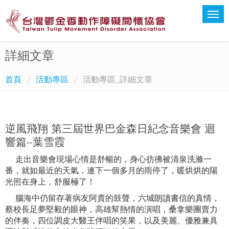
詳細文章
首頁
活動專區
活動專區_詳細文章
逆風飛翔 第三屆世界巴金森日紀念音樂會 迴
響篇--葉雪霞
走出音樂會現場心情是舒暢的，身心彷彿被清泉洗滌一
番，就如最近的天氣，連下一個多月的雨停了，暖烘烘的陽
光照在身上，舒服極了！
腦海中仍留存著病友阿貴的鼓聲，六城朗讀書信的真情，
蔡校長足夢堅毅的眼神，高雄幫熱情的演唱，桑拿樂團賣力
的伴奏，四位調皮大醫王伴唱的笑果，以及美麗、優雅兼具