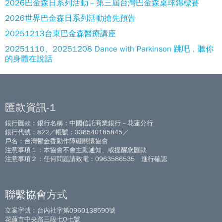
2026巴金森日系列活動－第三屆台灣巴金森桌球錦標賽
2026世界巴金森日系列活動搶先預告
20251213台東巴金森醫療講座
20251110、20251208 Dance with Parkinson 跳吧，聽你
的身體在說話
匯款資訊-1
銀行匯款：銀行名稱：中國信託商業銀行－花蓮分行
銀行代號：822／帳號：336540185845／
戶名：台灣鬱金香動作障礙關懷協會
注意事項１：本協會不會主動通知、或提醒您匯款
注意事項２：任何問題請致電：0963586535 進行確認
聯繫協會方式
立案字號：台內社字第0960138590號
花蓮市中央路三段七O七號