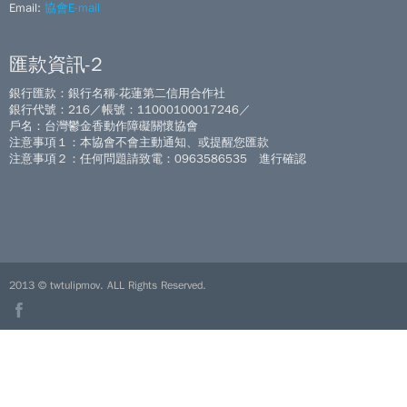
Email:
協會E-mail
匯款資訊-2
銀行匯款：銀行名稱-花蓮第二信用合作社
銀行代號：216／帳號：11000100017246／
戶名：台灣鬱金香動作障礙關懷協會
注意事項１：本協會不會主動通知、或提醒您匯款
注意事項２：任何問題請致電：0963586535 進行確認
2013 © twtulipmov. ALL Rights Reserved.