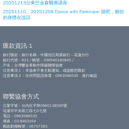
20251213台東巴金森醫療講座
20251110、20251208 Dance with Parkinson 跳吧，聽你
的身體在說話
匯款資訊-1
銀行匯款：銀行名稱：中國信託商業銀行－花蓮分行
銀行代號：822／帳號：336540185845／
戶名：台灣鬱金香動作障礙關懷協會
注意事項１：本協會不會主動通知、或提醒您匯款
注意事項２：任何問題請致電：0963586535 進行確認
聯繫協會方式
立案字號：台內社字第0960138590號
花蓮市中央路三段七O七號
電話：0963586535
傳真：03-8463164
郵政劃撥帳號：06707355