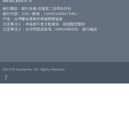
銀行匯款：銀行名稱-花蓮第二信用合作社
銀行代號：216／帳號：11000100017246／
戶名：台灣鬱金香動作障礙關懷協會
注意事項１：本協會不會主動通知、或提醒您匯款
注意事項２：任何問題請致電：0963586535 進行確認
2013 © twtulipmov. ALL Rights Reserved.