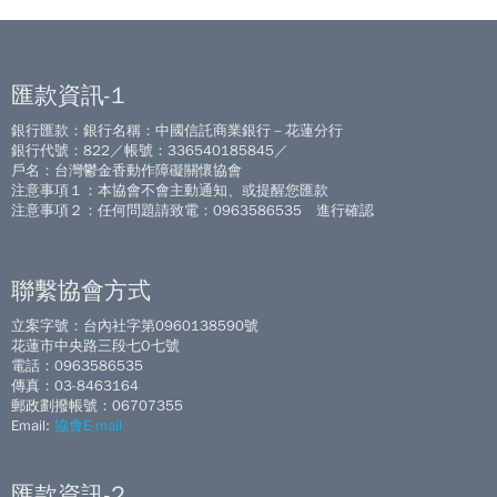
匯款資訊-1
銀行匯款：銀行名稱：中國信託商業銀行－花蓮分行
銀行代號：822／帳號：336540185845／
戶名：台灣鬱金香動作障礙關懷協會
注意事項１：本協會不會主動通知、或提醒您匯款
注意事項２：任何問題請致電：0963586535 進行確認
聯繫協會方式
立案字號：台內社字第0960138590號
花蓮市中央路三段七O七號
電話：0963586535
傳真：03-8463164
郵政劃撥帳號：06707355
Email:
協會E-mail
匯款資訊-2