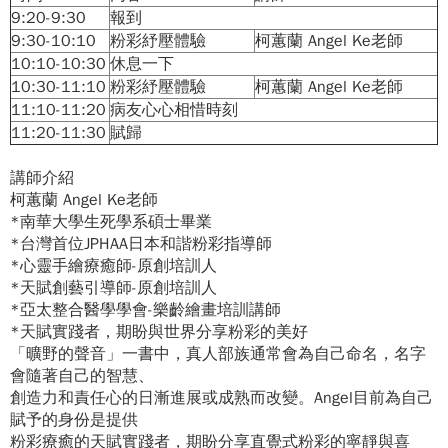
9:20-9:30
報到
9:30-10:10
粉彩紓壓體驗
柯蕙蘭 Angel Ke老師
10:10-10:30
休息一下
10:30-11:10
粉彩紓壓體驗
柯蕙蘭 Angel Ke老師
11:10-11:20
病友心心相惜時刻
11:20-11:30
賦歸
講師介紹
柯蕙蘭 Angel Ke老師
*南華大學生死學系碩士畢業
*台灣首位JPHAA日本和諧粉彩指導師
*心靈手繪療癒師-原創培訓人
*天賦創藝引導師-原創培訓人
*亞太整合醫學學會-樂齡繪畫培訓講師
*天賦實踐者，期盼與世界分享粉彩的美好
「曠野的聲音」一書中，真人部族通常會為自己命名，名字
會隨著自己的智慧、
創造力和責任心的日漸進展或成熟而改變。Angel目前為自己
賦予的身份是提供
粉彩療癒
的
天賦實踐者
，期盼分享直覺式粉彩的寧靜與喜