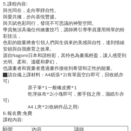
5.課程內容:
與光同在，走向寧靜自性。
與愛共擁，步向喜悅豐盛。
與天賦色彩同行，發現不可思議的神聖空間。
學員無須具備任何繪畫技巧，講師將引導學員運用簡單的粉
彩技法，
色彩的能量將會引領人們與生俱來的美感與自性，達到情緒
安頓與自我療育之效果。
源自Nagomi日本和諧粉彩，其特色為畫風輕盈，讓人感受到
光明、柔和、溫暖和夢幻，
也讓畫者和賞畫者透過畫作接收到希望和正性的能量。
█請自備上課材料：A4紙張*2(有單面空白即可，回收紙亦
可)
原子筆*1一般橡皮擦*1
乾淨抹布*2(小塊即可，擦手指之用，濕紙巾亦
可)
A4 L夾*2(收納作品之用)
6.報名費:免費
課程內容:
時間
內容
講師