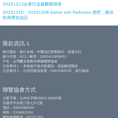
20251213台東巴金森醫療講座
20251110、20251208 Dance with Parkinson 跳吧，聽你
的身體在說話
匯款資訊-1
銀行匯款：銀行名稱：中國信託商業銀行－花蓮分行
銀行代號：822／帳號：336540185845／
戶名：台灣鬱金香動作障礙關懷協會
注意事項１：本協會不會主動通知、或提醒您匯款
注意事項２：任何問題請致電：0963586535 進行確認
聯繫協會方式
立案字號：台內社字第0960138590號
花蓮市中央路三段七O七號
電話：0963586535
傳真：03-8463164
郵政劃撥帳號：06707355