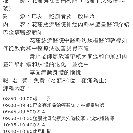
地 點：花蓮縣社會福利館（花蓮市文苑路12
號）
對 象：巴友、照顧者及一般民眾
內 容：花蓮慈濟醫院神經內科林聖皇醫師介紹
巴金森醫療新知
花蓮慈濟醫院中醫科沈炫樞醫師教導如
何從飲食和中醫療法改善腸胃不適
舞蹈老師廖欣瑤帶領大家溫和伸展肌肉
靈活脊椎緩和肢體的退化，並從中
享受舞動身體的愉悅。
報 名 費：免費（名額80位，額滿為止）
課程內容：
08:50~09:00
報 到
09:00~09:45
巴金森相關治療新知 /
林聖皇醫師
09:45~09:50
Q & A
09:50~10:35
整腸健胃食療與穴道按摩 / 沈炫樞醫師
10:35~10:40
Q & A
10:40~10:50
休息時間