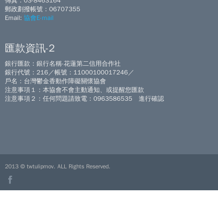
傳真：03-8463164
郵政劃撥帳號：06707355
Email:
協會E-mail
匯款資訊-2
銀行匯款：銀行名稱-花蓮第二信用合作社
銀行代號：216／帳號：11000100017246／
戶名：台灣鬱金香動作障礙關懷協會
注意事項１：本協會不會主動通知、或提醒您匯款
注意事項２：任何問題請致電：0963586535 進行確認
2013 © twtulipmov. ALL Rights Reserved.