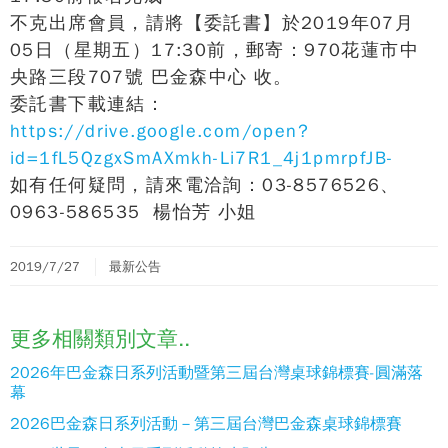
不克出席會員，請將【委託書】於2019年07月
05日（星期五）17:30前，郵寄：970花蓮市中
央路三段707號 巴金森中心 收。
委託書下載連結：
https://drive.google.com/open?
id=1fL5QzgxSmAXmkh-Li7R1_4j1pmrpfJB-
如有任何疑問，請來電洽詢：03-8576526、
0963-586535 楊怡芳 小姐
2019/7/27
最新公告
更多相關類別文章..
2026年巴金森日系列活動暨第三屆台灣桌球錦標賽-圓滿落
幕
2026巴金森日系列活動－第三屆台灣巴金森桌球錦標賽