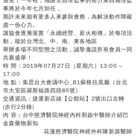
過去十一年裡，感謝全體理監事的努力第四屆理監
事將於今年七月卸任，
期許未來能有更多人來參與會務，為解決動作障礙
盡一份心力。
讓協會逐漸落實「永續經營、薪火相傳」於每項活
動，能於台灣北、中、南、東各地區
舉辦多場不同型態之活動，誠摯邀請所有會員一同
共襄盛舉！
時 間：2019年07月27日（星期六）13:00 ~
17:00
地 點：集思台大會議中心_B1蘇格拉底廳（台北
市大安區羅斯福路四段85號）
交通資訊：捷運新店線【公館站】2號出口左轉
(步行2分鐘)
內 容：台中慈濟醫院神經內科郭啟中醫師介紹巴
金森藥物新知
花蓮慈濟醫院神經外科陳新源醫師