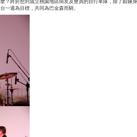
甚麼？終於想到成立桃園地區病友及會員的自行車隊，除了鍛鍊
環台一週為目標，共同為巴金森而騎。