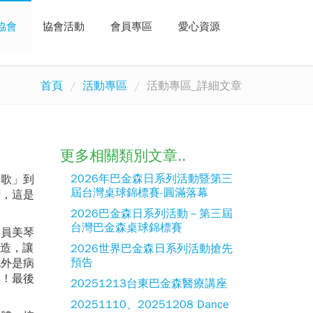
協會
協會活動
會員專區
愛心資源
首頁
活動專區
活動專區_詳細文章
更多相關類別文章..
2026年巴金森日系列活動暨第三
的歌」到
屆台灣桌球錦標賽-圓滿落幕
苦，這是
2026巴金森日系列活動－第三屆
台灣巴金森桌球錦標賽
委員美琴
深造，讓
2026世界巴金森日系列活動搶先
預告
此外是病
彩！最後
20251213台東巴金森醫療講座
20251110、20251208 Dance