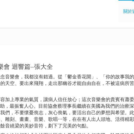
關於
會 迴響篇--張大全
屆紀念音樂會，我都沒有錯過。從「鬱金香花開」、「你的故事我
己的天空、要出來飛翔，走出那幽谷才能自由自在，不被這病所
笑容加上專業的氣質，讓病人信任放心；這次音樂會的貴賓有蕭
補助，最振奮人心。目前協會蔡理事長繼續在美國為我們的治療
誡我們，不要懷憂喪志，灰心喪氣，要活出自己的夢想與希望。
法、雕刻、畫畫、音樂、歌唱…等，在在有人出人頭地、活得精
了餘音繞梁的美妙音符，劃下了完美的句點。