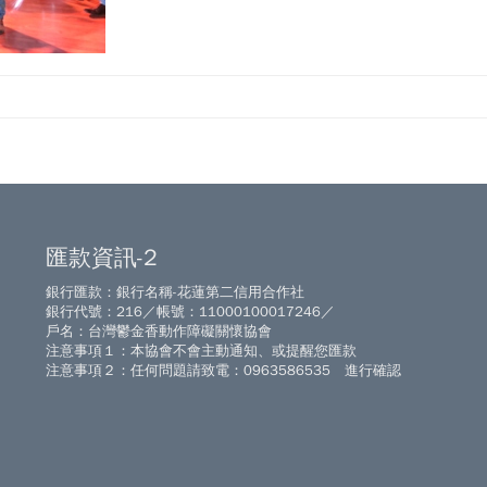
匯款資訊-2
銀行匯款：銀行名稱-花蓮第二信用合作社
銀行代號：216／帳號：11000100017246／
戶名：台灣鬱金香動作障礙關懷協會
注意事項１：本協會不會主動通知、或提醒您匯款
注意事項２：任何問題請致電：0963586535 進行確認