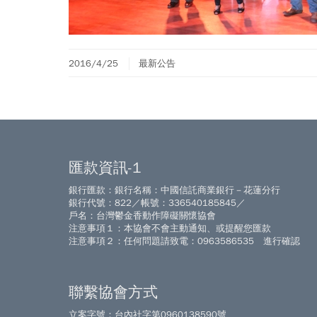
2016/4/25
最新公告
匯款資訊-1
銀行匯款：銀行名稱：中國信託商業銀行－花蓮分行
銀行代號：822／帳號：336540185845／
戶名：台灣鬱金香動作障礙關懷協會
注意事項１：本協會不會主動通知、或提醒您匯款
注意事項２：任何問題請致電：0963586535 進行確認
聯繫協會方式
立案字號：台內社字第0960138590號