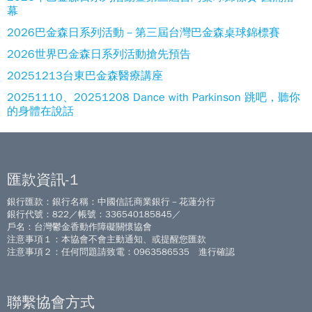
幕
2026巴金森日系列活動－第三屆台灣巴金森桌球錦標賽
2026世界巴金森日系列活動搶先預告
20251213台東巴金森醫療講座
20251110、20251208 Dance with Parkinson 跳吧，聽你
的身體在說話
匯款資訊-1
銀行匯款：銀行名稱：中國信託商業銀行－花蓮分行
銀行代號：822／帳號：336540185845／
戶名：台灣鬱金香動作障礙關懷協會
注意事項１：本協會不會主動通知、或提醒您匯款
注意事項２：任何問題請致電：0963586535 進行確認
聯繫協會方式