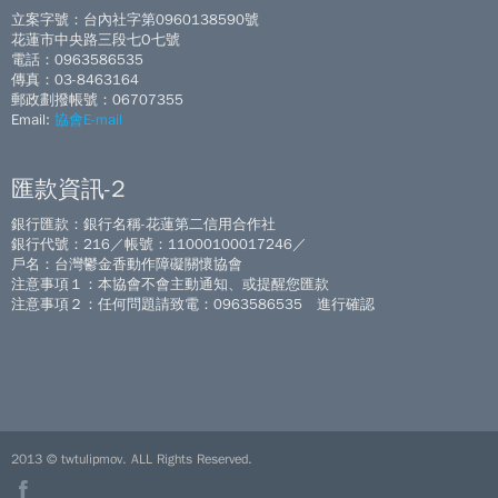
立案字號：台內社字第0960138590號
花蓮市中央路三段七O七號
電話：0963586535
傳真：03-8463164
郵政劃撥帳號：06707355
Email:
協會E-mail
匯款資訊-2
銀行匯款：銀行名稱-花蓮第二信用合作社
銀行代號：216／帳號：11000100017246／
戶名：台灣鬱金香動作障礙關懷協會
注意事項１：本協會不會主動通知、或提醒您匯款
注意事項２：任何問題請致電：0963586535 進行確認
2013 © twtulipmov. ALL Rights Reserved.