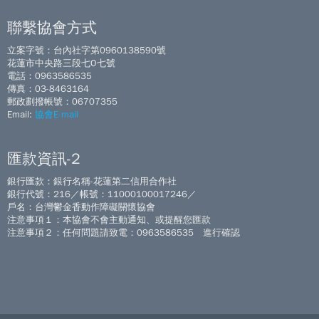
聯繫協會方式
立案字號：台內社字第0960138590號
花蓮市中央路三段七O七號
電話：0963586535
傳真：03-8463164
郵政劃撥帳號：06707355
Email:
協會E-mail
匯款資訊-2
銀行匯款：銀行名稱-花蓮第二信用合作社
銀行代號：216／帳號：11000100017246／
戶名：台灣鬱金香動作障礙關懷協會
注意事項１：本協會不會主動通知、或提醒您匯款
注意事項２：任何問題請致電：0963586535 進行確認