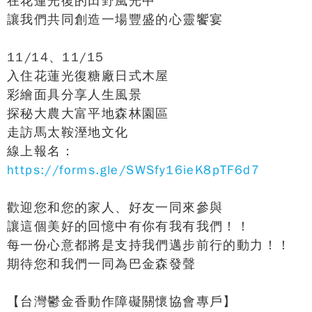
在花蓮光復的田野風光中
讓我們共同創造一場豐盛的心靈饗宴
11/14、11/15
入住花蓮光復糖廠日式木屋
彩繪面具分享人生風景
探秘大農大富平地森林園區
走訪馬太鞍溼地文化
線上報名：
https://forms.gle/SWSfy16ieK8pTF6d7
歡迎您和您的家人、好友一同來參與
讓這個美好的回憶中有你有我有我們！！
每一份心意都將是支持我們邁步前行的動力！！
期待您和我們一同為巴金森發聲
【台灣鬱金香動作障礙關懷協會專戶】