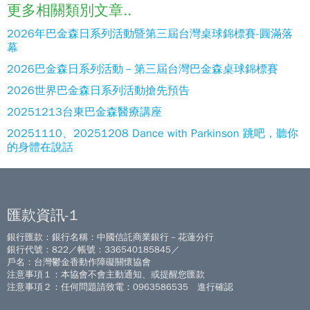
更多相關類別文章..
2026年巴金森日系列活動暨第三屆台灣桌球錦標賽-圓滿落
幕
2026巴金森日系列活動－第三屆台灣巴金森桌球錦標賽
2026世界巴金森日系列活動搶先預告
20251213台東巴金森醫療講座
20251110、20251208 Dance with Parkinson 跳吧，聽你
的身體在說話
匯款資訊-1
銀行匯款：銀行名稱：中國信託商業銀行－花蓮分行
銀行代號：822／帳號：336540185845／
戶名：台灣鬱金香動作障礙關懷協會
注意事項１：本協會不會主動通知、或提醒您匯款
注意事項２：任何問題請致電：0963586535 進行確認