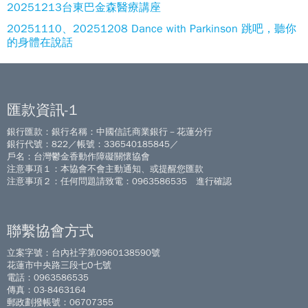
20251213台東巴金森醫療講座
20251110、20251208 Dance with Parkinson 跳吧，聽你
的身體在說話
匯款資訊-1
銀行匯款：銀行名稱：中國信託商業銀行－花蓮分行
銀行代號：822／帳號：336540185845／
戶名：台灣鬱金香動作障礙關懷協會
注意事項１：本協會不會主動通知、或提醒您匯款
注意事項２：任何問題請致電：0963586535 進行確認
聯繫協會方式
立案字號：台內社字第0960138590號
花蓮市中央路三段七O七號
電話：0963586535
傳真：03-8463164
郵政劃撥帳號：06707355