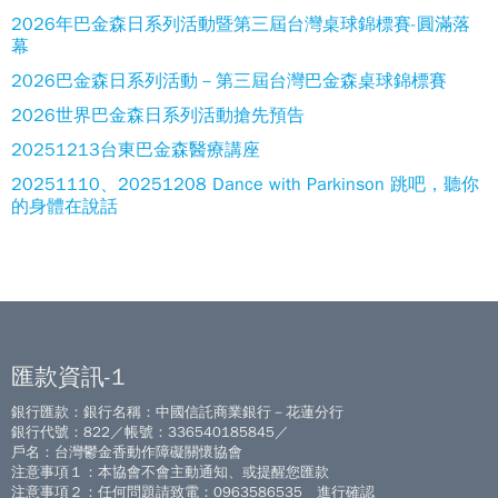
2026年巴金森日系列活動暨第三屆台灣桌球錦標賽-圓滿落
幕
2026巴金森日系列活動－第三屆台灣巴金森桌球錦標賽
2026世界巴金森日系列活動搶先預告
20251213台東巴金森醫療講座
20251110、20251208 Dance with Parkinson 跳吧，聽你
的身體在說話
匯款資訊-1
銀行匯款：銀行名稱：中國信託商業銀行－花蓮分行
銀行代號：822／帳號：336540185845／
戶名：台灣鬱金香動作障礙關懷協會
注意事項１：本協會不會主動通知、或提醒您匯款
注意事項２：任何問題請致電：0963586535 進行確認