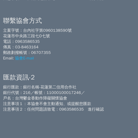
聯繫協會方式
立案字號：台內社字第0960138590號
花蓮市中央路三段七O七號
電話：0963586535
傳真：03-8463164
郵政劃撥帳號：06707355
Email:
協會E-mail
匯款資訊-2
銀行匯款：銀行名稱-花蓮第二信用合作社
銀行代號：216／帳號：11000100017246／
戶名：台灣鬱金香動作障礙關懷協會
注意事項１：本協會不會主動通知、或提醒您匯款
注意事項２：任何問題請致電：0963586535 進行確認