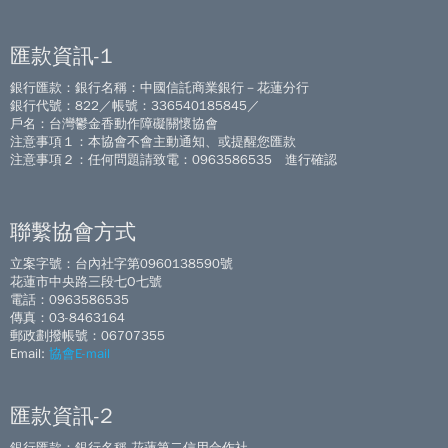
匯款資訊-1
銀行匯款：銀行名稱：中國信託商業銀行－花蓮分行
銀行代號：822／帳號：336540185845／
戶名：台灣鬱金香動作障礙關懷協會
注意事項１：本協會不會主動通知、或提醒您匯款
注意事項２：任何問題請致電：0963586535 進行確認
聯繫協會方式
立案字號：台內社字第0960138590號
花蓮市中央路三段七O七號
電話：0963586535
傳真：03-8463164
郵政劃撥帳號：06707355
Email:
協會E-mail
匯款資訊-2
銀行匯款：銀行名稱-花蓮第二信用合作社