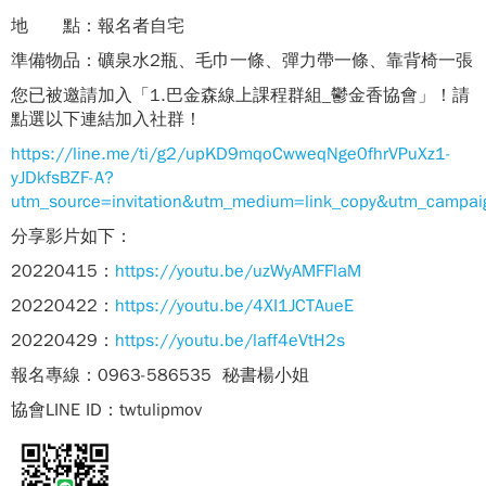
地 點：報名者自宅
準備物品：礦泉水2瓶、毛巾一條、彈力帶一條、靠背椅一張
您已被邀請加入「1.巴金森線上課程群組_鬱金香協會」！請
點選以下連結加入社群！
https://line.me/ti/g2/upKD9mqoCwweqNge0fhrVPuXz1-
yJDkfsBZF-A?
utm_source=invitation&utm_medium=link_copy&utm_campai
分享影片如下：
20220415：
https://youtu.be/uzWyAMFFlaM
20220422：
https://youtu.be/4XI1JCTAueE
20220429：
https://youtu.be/laff4eVtH2s
報名專線：0963-586535 秘書楊小姐
協會LINE ID：twtulipmov