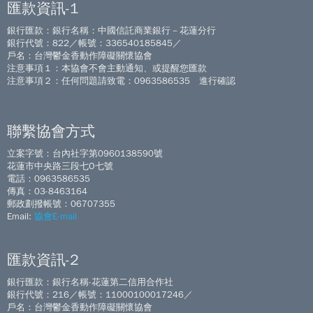
匯款資訊-1
銀行匯款：銀行名稱：中國信託商業銀行－花蓮分行
銀行代號：822／帳號：336540185845／
戶名：台灣鬱金香動作障礙關懷協會
注意事項１：本協會不會主動通知、或提醒您匯款
注意事項２：任何問題請致電：0963586535 進行確認
聯繫協會方式
立案字號：台內社字第0960138590號
花蓮市中央路三段七O七號
電話：0963586535
傳真：03-8463164
郵政劃撥帳號：06707355
Email:
協會E-mail
匯款資訊-2
銀行匯款：銀行名稱-花蓮第二信用合作社
銀行代號：216／帳號：11000100017246／
戶名：台灣鬱金香動作障礙關懷協會