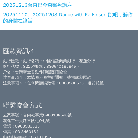
20251213台東巴金森醫療講座
20251110、20251208 Dance with Parkinson 跳吧，聽你
的身體在說話
匯款資訊-1
銀行匯款：銀行名稱：中國信託商業銀行－花蓮分行
銀行代號：822／帳號：336540185845／
戶名：台灣鬱金香動作障礙關懷協會
注意事項１：本協會不會主動通知、或提醒您匯款
注意事項２：任何問題請致電：0963586535 進行確認
聯繫協會方式
立案字號：台內社字第0960138590號
花蓮市中央路三段七O七號
電話：0963586535
傳真：03-8463164
郵政劃撥帳號：06707355