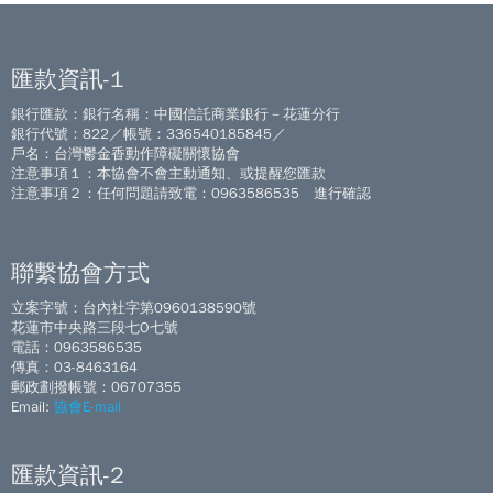
匯款資訊-1
銀行匯款：銀行名稱：中國信託商業銀行－花蓮分行
銀行代號：822／帳號：336540185845／
戶名：台灣鬱金香動作障礙關懷協會
注意事項１：本協會不會主動通知、或提醒您匯款
注意事項２：任何問題請致電：0963586535 進行確認
聯繫協會方式
立案字號：台內社字第0960138590號
花蓮市中央路三段七O七號
電話：0963586535
傳真：03-8463164
郵政劃撥帳號：06707355
Email:
協會E-mail
匯款資訊-2